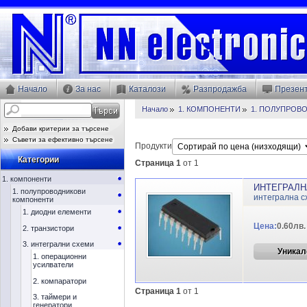
Начало
За нас
Каталози
Разпродажба
Презен
Начало
1. КОМПОНЕНТИ
1. ПОЛУПРОВ
Добави критерии за търсене
Съвети за ефективно търсене
Продукти
Категории
Страница 1
от 1
1. компоненти
ИНТЕГРАЛНА
1. полупроводникови
интегрална с
компоненти
1. диодни елементи
Цена:
0.60лв.
2. транзистори
3. интегрални схеми
Уникал
1. операционни
усилватели
2. компаратори
Страница 1
от 1
3. таймери и
генератори