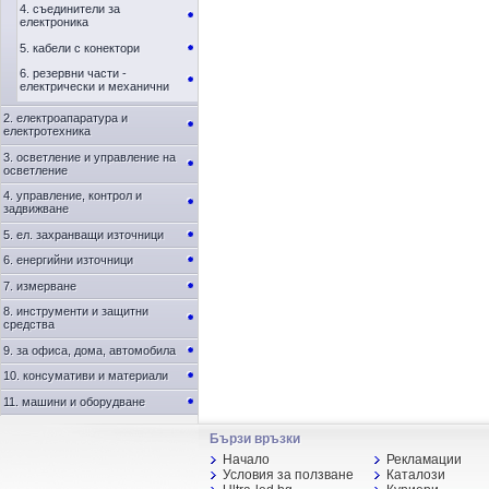
4. съединители за
електроника
5. кабели с конектори
6. резервни части -
електрически и механични
2. електроапаратура и
електротехника
3. осветление и управление на
осветление
4. управление, контрол и
задвижване
5. ел. захранващи източници
6. енергийни източници
7. измерване
8. инструменти и защитни
средства
9. за офиса, дома, автомобила
10. консумативи и материали
11. машини и оборудване
Бързи връзки
Начало
Рекламации
Условия за ползване
Каталози