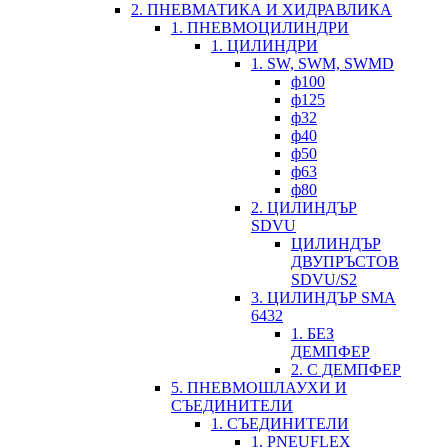
2. ПНЕВМАТИКА И ХИДРАВЛИКА
1. ПНЕВМОЦИЛИНДРИ
1. ЦИЛИНДРИ
1. SW, SWM, SWMD
ф100
ф125
ф32
ф40
ф50
ф63
ф80
2. ЦИЛИНДЪР
SDVU
ЦИЛИНДЪР
ДВУПРЪСТОВ
SDVU/S2
3. ЦИЛИНДЪР SMA
6432
1. БЕЗ
ДЕМПФЕР
2. С ДЕМПФЕР
5. ПНЕВМОШЛАУХИ И
СЪЕДИНИТЕЛИ
1. СЪЕДИНИТЕЛИ
1. PNEUFLEX