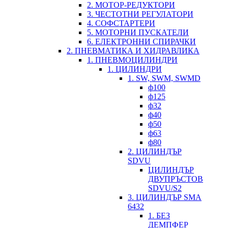
2. МОТОР-РЕДУКТОРИ
3. ЧЕСТОТНИ РЕГУЛАТОРИ
4. СОФСТАРТЕРИ
5. МОТОРНИ ПУСКАТЕЛИ
6. ЕЛЕКТРОННИ СПИРАЧКИ
2. ПНЕВМАТИКА И ХИДРАВЛИКА
1. ПНЕВМОЦИЛИНДРИ
1. ЦИЛИНДРИ
1. SW, SWM, SWMD
ф100
ф125
ф32
ф40
ф50
ф63
ф80
2. ЦИЛИНДЪР
SDVU
ЦИЛИНДЪР
ДВУПРЪСТОВ
SDVU/S2
3. ЦИЛИНДЪР SMA
6432
1. БЕЗ
ДЕМПФЕР