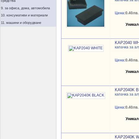
капачка за а
средства
9. за офиса, дома, автомобила
Цена:
0.40лв.
10. консумативи и материали
11. машини и оборудване
Уникал
KAP2040 WH
капачка за а
Цена:
0.40лв.
Уникал
KAP2040K 
капачка за а
Цена:
0.40лв.
Уникал
KAP2040K 