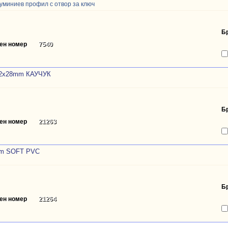
луминиев профил с отвор за ключ
Б
ен номер
7540
2x28mm КАУЧУК
Б
ен номер
21263
m SOFT PVC
Б
ен номер
21264