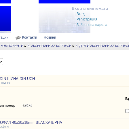
Вхов в системата
Вход
Регистрация
Забравена парола
тации
Контакти
Новини
И КОМПОНЕНТИ
5. АКСЕСОАРИ ЗА КОРПУСИ
3. ДРУГИ АКСЕСОАРИ ЗА КОРПУС
DIN ШИНА DIN-UCH
н шина
Б
ен номер
18526
РОФИЛ 40x30x19mm BLACK/ЧЕРНА
рофил