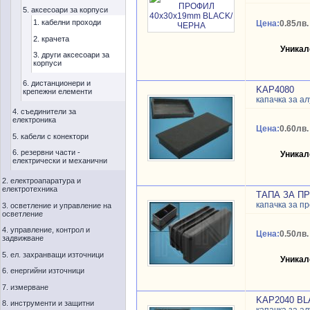
5. аксесоари за корпуси
1. кабелни проходи
Цена:
0.85лв.
2. крачета
Уникал
3. други аксесоари за
корпуси
6. дистанционери и
KAP4080
крепежни елементи
капачка за а
4. съединители за
електроника
Цена:
0.60лв.
5. кабели с конектори
6. резервни части -
Уникал
електрически и механични
2. електроапаратура и
електротехника
ТАПА ЗА П
капачка за п
3. осветление и управление на
осветление
4. управление, контрол и
Цена:
0.50лв.
задвижване
5. ел. захранващи източници
Уникал
6. енергийни източници
7. измерване
KAP2040 B
8. инструменти и защитни