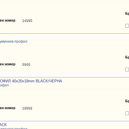
Б
ен номер
14995
луминиев профил
Б
ен номер
6846
РОФИЛ 40x20x19mm BLACK/ЧЕРНА
рофил
Б
ен номер
18602
LACK