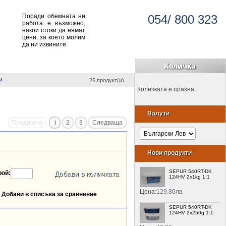
Поради обемната ни
054/ 800 323
работа е възможно,
някои стоки да нямат
цени, за което молим
да ни извините.
И
26 продукт(и)
Количката е празна.
Валути
Предишна
1
2
3
Следваща
Нови продукти
SEPUR 540RT-DK
рой:
124HV 2x1kg 1:1
Цена:
129.80лв.
Добави в списъка за сравнение
SEPUR 540RT-DK
124HV 2x250g 1:1