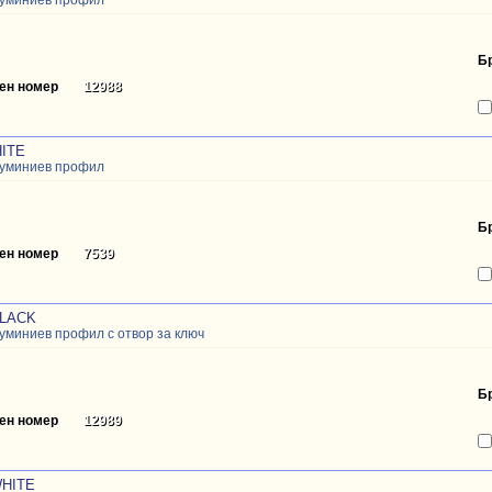
луминиев профил
Б
ен номер
12988
ITE
луминиев профил
Б
ен номер
7539
BLACK
луминиев профил с отвор за ключ
Б
ен номер
12989
WHITE