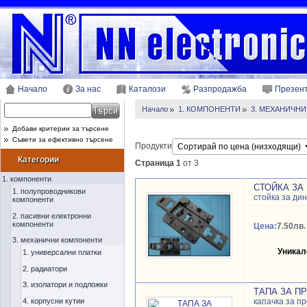
Начало
За нас
Каталози
Разпродажба
Презен
Начало
1. КОМПОНЕНТИ
3. МЕХАНИЧН
Добави критерии за търсене
Съвети за ефективно търсене
Продукти
Категории
Страница 1
от 3
1. компоненти
СТОЙКА ЗА 
1. полупроводникови
стойка за ди
компоненти
2. пасивни електронни
компоненти
Цена:
7.50лв.
3. механични компоненти
Уникал
1. универсални платки
2. радиатори
3. изолатори и подложки
ТАПА ЗА П
4. корпусни кутии
капачка за п