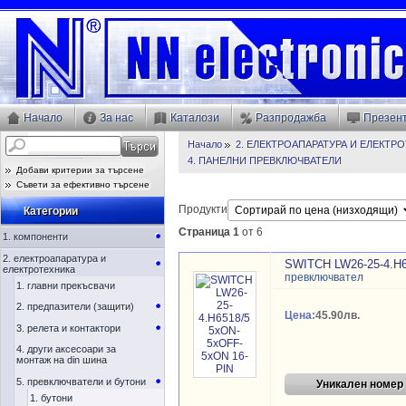
Начало
За нас
Каталози
Разпродажба
Презен
Начало
2. ЕЛЕКТРОАПАРАТУРА И ЕЛЕКТР
4. ПАНЕЛНИ ПРЕВКЛЮЧВАТЕЛИ
Добави критерии за търсене
Съвети за ефективно търсене
Продукти
Категории
Страница 1
от 6
1. компоненти
2. електроапаратура и
SWITCH LW26-25-4.H6
електротехника
превключвател
1. главни прекъсвачи
2. предпазители (защити)
Цена:
45.90лв.
3. релета и контактори
4. други аксесоари за
монтаж на din шина
5. превключватели и бутони
Уникален номер
1. бутони