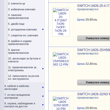
2. ключета-цк
SWITCH LW26-20-4.I7
превключвател
3. кобилични ключове
4. панелни
превключватели
Цена:
39.80лв.
5. джойстици
6. ротационни ключове
7. секретни ел. ключове
Уникален номер
8. крайни и ходови
превключватели
SWITCH LW26-25/H588
9. крачни
превключватели
превключвател
10. аксесоари за бутони и
ключета
Цена:
32.80лв.
11. превключватели за
електроника
12. прекъсвачи за ръчни
ел. инструменти
Уникален номер
6. кабели и кабелни
аксесоари
SWITCH LW26-32/N3 
7. ел инсталационни
превключвател
материали
8. охрана, наблюдение и
контрол на достъп
Цена:
29.80лв.