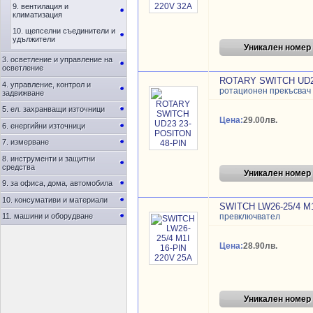
9. вентилация и
климатизация
10. щепселни съединители и
удължители
Уникален номер
3. осветление и управление на
осветление
ROTARY SWITCH UD2
4. управление, контрол и
ротационен прекъсвач
задвижване
5. ел. захранващи източници
Цена:
29.00лв.
6. енергийни източници
7. измерване
8. инструменти и защитни
средства
Уникален номер
9. за офиса, дома, автомобила
10. консумативи и материали
SWITCH LW26-25/4 M1
11. машини и оборудване
превключвател
Цена:
28.90лв.
Уникален номер