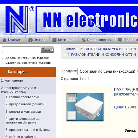
Начало
За нас
Каталози
Разпродажба
Презен
Начало
2. ЕЛЕКТРОАПАРАТУРА И ЕЛЕКТР
4. РАЗКЛОНИТЕЛНИ И КОНЗОЛНИ КУТИИ
Добави критерии за търсене
Съвети за ефективно търсене
Продукти
Категории
Страница 1
от 1
1. компоненти
2. електроапаратура и
РАЗПРЕДЕЛИ
електротехника
разклонителн
1. главни прекъсвачи
2. предпазители (защити)
Цена:
1.70лв.
3. релета и контактори
4. други аксесоари за
монтаж на din шина
5. превключватели и бутони
Уникал
6. кабели и кабелни