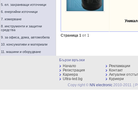
5. ел. захранващи източници
6. енергийни източници
7. измерване
Уникал
8. инструменти и защитни
средства
Страница 1
от 1
9. за офиса, дома, автомобила
10. консумативи и материали
11. машини и оборудване
Бързи връзки
Начало
Рекламации
Регистрация
Контакт
Кариера
Актуални отстъ
Ultra-led.bg
Куриери
Copy right ©
NN electronic
2010-2011. | 