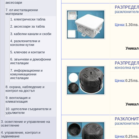
аксесоари
РАЗПРЕДЕЛИ
7. ел инсталационни
разклонителн
материали
1. електрически табла
Цена:
1.30лв.
2. аксесоари за табла
3. кабелни канали и скоби
4. разклонителни и
конзолни кутии
Уникал
5. ключове и контакти
6. звънчеви и домофонни
РАЗПРЕДЕЛ
инсталации
конзолна кут
7. информационни и
комуникационни
инсталации
Цена:
0.25лв.
8. охрана, наблюдение и
контрол на достъп
9. вентилация и
климатизация
Уникал
10. щепселни съединители и
удължители
РАЗКЛОНИТ
3. осветление и управление на
разклонителн
осветление
4. управление, контрол и
задвижване
Цена:
0.25лв.