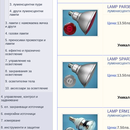
3. луменсцентни пури
LAMP PAR38
луменисцентн
4. други луменсцентни
лампи
3. лампи с нажежаема жичка
Цена:
13.50лв
и други
4. газови лампи
5. преносими прожектори и
лампи
Уникал
6. ефектно и празнично
осветление
LAMP SPAR3
7. управление на
луменисцентн
осветление
8. захранвания за
осветление
Цена:
13.50лв
9. осветителни тела
10. аксесоари за осветление
4. управление, контрол и
Уникал
задвижване
5. ел. захранващи източници
LAMP ERM17
6. енергийни източници
луменисцентн
7. измерване
8. инструменти и защитни
Цена:
7.50лв.