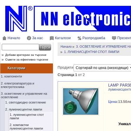
Начало
За нас
Каталози
Разпродажба
Презен
Начало
3. ОСВЕТЛЕНИЕ И УПРАВЛЕНИЕ 
1. ЛУМЕНИСЦЕНТНИ СПОТ ЛАМПИ
Добави критерии за търсене
Съвети за ефективно търсене
Продукти
Категории
Страница 1
от 2
1. компоненти
2. електроапаратура и
LAMP PAR38
електротехника
луменисцентн
3. осветление и управление на
осветление
Цена:
13.50лв
1. светодиодно осветление
2. луменисцентни лампи
1. луменисцентни спот
лампи
Уникал
2. компактни
луменисцентни лампи