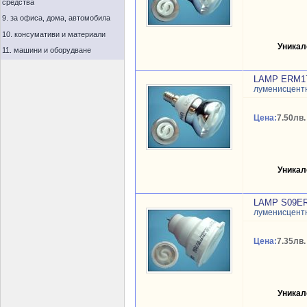
средства
9. за офиса, дома, автомобила
10. консумативи и материали
Уникал
11. машини и оборудване
LAMP ERM17
луменисцентн
Цена:
7.50лв.
Уникал
LAMP S09ERA
луменисцентн
Цена:
7.35лв.
Уникал