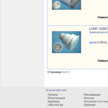
Уникал
LAMP S09ER
луменисцентн
Цена:
5.90лв.
Уникал
Страница 1
от 2
Бързи връзки
Начало
Рекламации
Регистрация
Контакт
Кариера
Актуални отстъп
Ultra-led.bg
Куриери