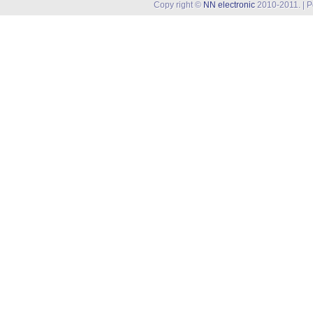
Copy right ©
NN electronic
2010-2011. | 