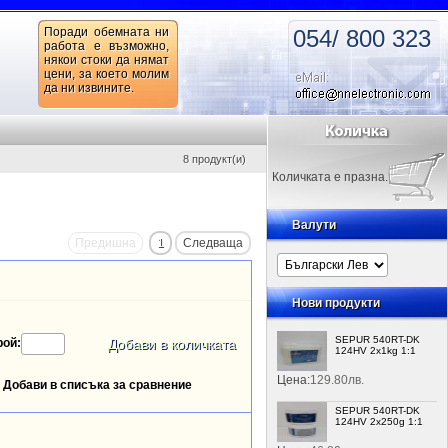
Поради обемната ни
054/ 800 323
работа е възможно,
някои стоки да нямат
цени, за което молим
да ни извините.
8 продукт(и)
Количката е празна.
Валути
Предишна
1
Следваща
Нови продукти
SEPUR 540RT-DK
рой:
124HV 2x1kg 1:1
Цена:
129.80лв.
Добави в списъка за сравнение
SEPUR 540RT-DK
124HV 2x250g 1:1