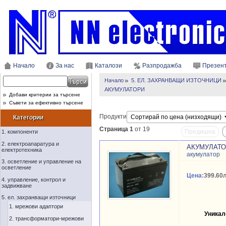
Начало
За нас
Каталози
Разпродажба
Презен
Начало
5. ЕЛ. ЗАХРАНВАЩИ ИЗТОЧНИЦИ
АКУМУЛАТОРИ
Добави критерии за търсене
Съвети за ефективно търсене
Продукти
Категории
Страница 1
от 19
Предишна
1. компоненти
2. електроапаратура и
АКУМУЛАТОР
електротехника
акумулатор
3. осветление и управление на
осветление
Цена:
399.60л
4. управление, контрол и
задвижване
5. ел. захранващи източници
1. мрежови адаптори
Уникал
2. трансформатори-мрежови