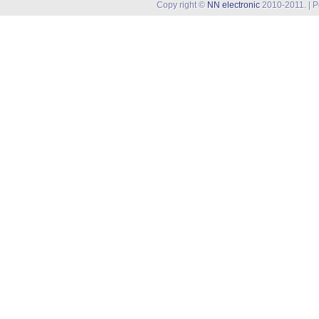
Copy right ©
NN electronic
2010-2011. | 