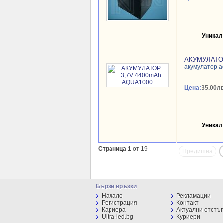
Уникал
АКУМУЛАТОР
акумулатор 
Цена:
35.00лв
Уникал
Страница 1
от 19
Предишна
Бързи връзки
Начало
Рекламации
Регистрация
Контакт
Кариера
Актуални отстъ
Ultra-led.bg
Куриери