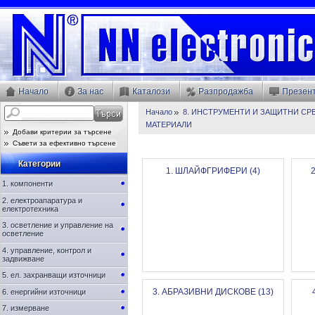
Начало
За нас
Каталози
Разпродажба
Презен
Начало
8. ИНСТРУМЕНТИ И ЗАЩИТНИ СР
МАТЕРИАЛИ
Добави критерии за търсене
Съвети за ефективно търсене
Категории
1. ШЛАЙФГРИФЕРИ (4)
1. компоненти
2. електроапаратура и
електротехника
3. осветление и управление на
осветление
4. управление, контрол и
задвижване
5. ел. захранващи източници
3. АБРАЗИВНИ ДИСКОВЕ (13)
6. енергийни източници
7. измерване