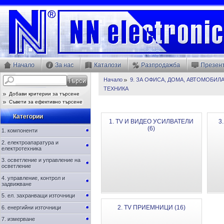
Начало
За нас
Каталози
Разпродажба
Презен
Начало
9. ЗА ОФИСА, ДОМА, АВТОМОБИЛ
ТЕХНИКА
Добави критерии за търсене
Съвети за ефективно търсене
Категории
1. TV И ВИДЕО УСИЛВАТЕЛИ
3
(6)
1. компоненти
2. електроапаратура и
електротехника
3. осветление и управление на
осветление
4. управление, контрол и
задвижване
5. ел. захранващи източници
2. TV ПРИЕМНИЦИ (16)
6. енергийни източници
7. измерване