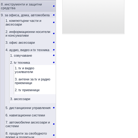
8. инструменти и защитни
средства
9. за офиса, дома, автомобила
1. компютърни части и
аксесоари
2. информационни носители
и консумативи
3. офис аксесоари
4. аудио, видео и tv техника
1. озвучаване
2. tv техника
1. tv и видео
усилватели
3. антени за tv и радио
приемници
2. tv приемници
3. аксесоари
5. дистанционни управления
6. навигационни системи
7. автомобилни аксесоари и
системи
8. продукти за свободното
време и подаръци