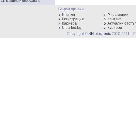
11. машини и оборудване
Бързи връзки
Начало
Рекламации
Регистрация
Контакт
Кариера
Актуални отстъ
Ultra-led.bg
Куриери
Copy right ©
NN electronic
2010-2011. | 