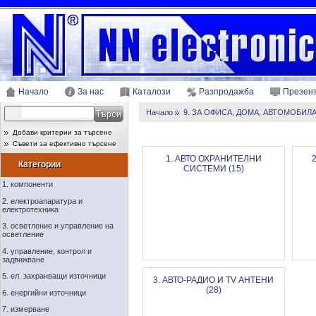
Начало
За нас
Каталози
Разпродажба
Презен
Начало
9. ЗА ОФИСА, ДОМА, АВТОМОБИЛ
Добави критерии за търсене
Съвети за ефективно търсене
1. АВТО ОХРАНИТЕЛНИ
Категории
СИСТЕМИ (15)
1. компоненти
2. електроапаратура и
електротехника
3. осветление и управление на
осветление
4. управление, контрол и
задвижване
5. ел. захранващи източници
3. АВТО-РАДИО И TV АНТЕНИ
(28)
6. енергийни източници
7. измерване