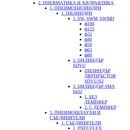
2. ПНЕВМАТИКА И ХИДРАВЛИКА
1. ПНЕВМОЦИЛИНДРИ
1. ЦИЛИНДРИ
1. SW, SWM, SWMD
ф100
ф125
ф32
ф40
ф50
ф63
ф80
2. ЦИЛИНДЪР
SDVU
ЦИЛИНДЪР
ДВУПРЪСТОВ
SDVU/S2
3. ЦИЛИНДЪР SMA
6432
1. БЕЗ
ДЕМПФЕР
2. С ДЕМПФЕР
5. ПНЕВМОШЛАУХИ И
СЪЕДИНИТЕЛИ
1. СЪЕДИНИТЕЛИ
1. PNEUFLEX