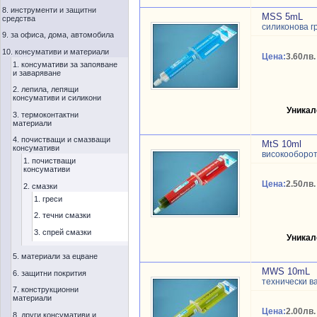
8. инструменти и защитни
MSS 5mL
средства
силиконова г
9. за офиса, дома, автомобила
10. консумативи и материали
Цена:
3.60лв.
1. консумативи за запояване
и заваряване
2. лепила, лепящи
консумативи и силикони
Уникал
3. термоконтактни
материали
4. почистващи и смазващи
MtS 10ml
консумативи
високооборот
1. почистващи
консумативи
Цена:
2.50лв.
2. смазки
1. греси
2. течни смазки
3. спрей смазки
Уникал
5. материали за ецване
MWS 10mL
6. защитни покрития
технически в
7. конструкционни
материали
Цена:
2.00лв.
8. други консумативи и