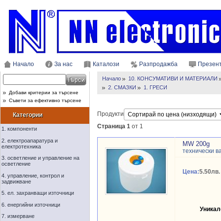
Начало
За нас
Каталози
Разпродажба
Презен
Начало
10. КОНСУМАТИВИ И МАТЕРИАЛИ
2. СМАЗКИ
1. ГРЕСИ
Добави критерии за търсене
Съвети за ефективно търсене
Продукти
Категории
Страница 1
от 1
1. компоненти
2. електроапаратура и
MW 200g
електротехника
технически в
3. осветление и управление на
осветление
Цена:
5.50лв.
4. управление, контрол и
задвижване
5. ел. захранващи източници
6. енергийни източници
Уникал
7. измерване