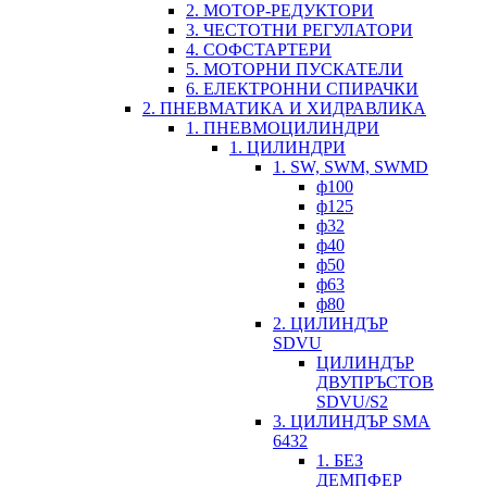
2. МОТОР-РЕДУКТОРИ
3. ЧЕСТОТНИ РЕГУЛАТОРИ
4. СОФСТАРТЕРИ
5. МОТОРНИ ПУСКАТЕЛИ
6. ЕЛЕКТРОННИ СПИРАЧКИ
2. ПНЕВМАТИКА И ХИДРАВЛИКА
1. ПНЕВМОЦИЛИНДРИ
1. ЦИЛИНДРИ
1. SW, SWM, SWMD
ф100
ф125
ф32
ф40
ф50
ф63
ф80
2. ЦИЛИНДЪР
SDVU
ЦИЛИНДЪР
ДВУПРЪСТОВ
SDVU/S2
3. ЦИЛИНДЪР SMA
6432
1. БЕЗ
ДЕМПФЕР