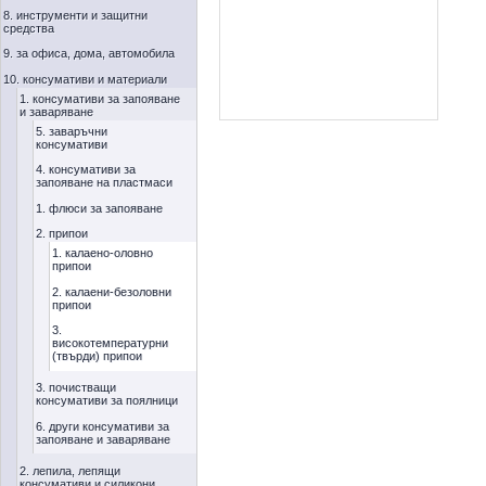
8. инструменти и защитни
средства
9. за офиса, дома, автомобила
10. консумативи и материали
1. консумативи за запояване
и заваряване
5. заваръчни
консумативи
4. консумативи за
запояване на пластмаси
1. флюси за запояване
2. припои
1. калаено-оловно
припои
2. калаени-безоловни
припои
3.
високотемпературни
(твърди) припои
3. почистващи
консумативи за поялници
6. други консумативи за
запояване и заваряване
2. лепила, лепящи
консумативи и силикони