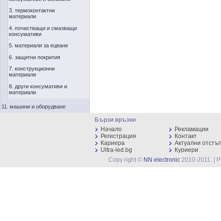
3. термоконтактни
материали
4. почистващи и смазващи
консумативи
5. материали за ецване
6. защитни покрития
7. конструкционни
материали
8. други консумативи и
материали
11. машини и оборудване
Бързи връзки
Начало
Рекламации
Регистрация
Контакт
Кариера
Актуални отстъ
Ultra-led.bg
Куриери
Copy right ©
NN electronic
2010-2011. | 