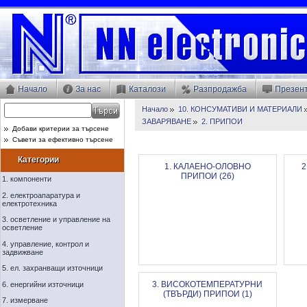
Начало
За нас
Каталози
Разпродажба
Презен
Начало
10. КОНСУМАТИВИ И МАТЕРИАЛИ
ЗАВАРЯВАНЕ
2. ПРИПОИ
Добави критерии за търсене
Съвети за ефективно търсене
Категории
1. КАЛАЕНО-ОЛОВНО
2
ПРИПОИ (26)
1. компоненти
2. електроапаратура и
електротехника
3. осветление и управление на
осветление
4. управление, контрол и
задвижване
5. ел. захранващи източници
3. ВИСОКОТЕМПЕРАТУРНИ
6. енергийни източници
(ТВЪРДИ) ПРИПОИ (1)
7. измерване