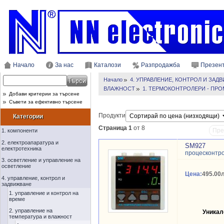
Начало
За нас
Каталози
Разпродажба
Презен
Начало
4. УПРАВЛЕНИЕ, КОНТРОЛ И ЗАД
ВЛАЖНОСТ
1. ТЕРМОКОНТРОЛЕРИ - ПР
Добави критерии за търсене
Съвети за ефективно търсене
Продукти
Категории
Страница 1
от 8
Пре
1. компоненти
2. електроапаратура и
SM927
електротехника
процесконтро
3. осветление и управление на
осветление
Цена:
495.00л
4. управление, контрол и
задвижване
1. управление и контрол на
време
2. управление на
Уникал
температура и влажност