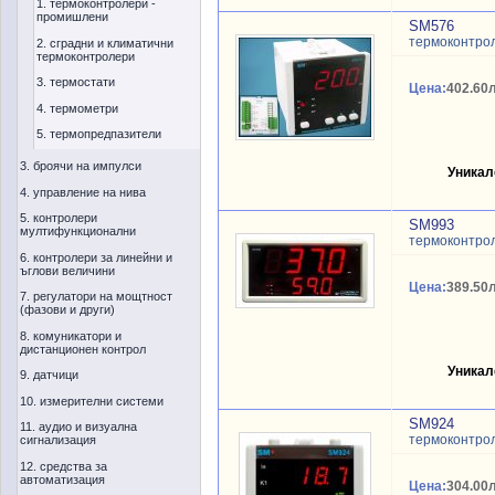
1. термоконтролери -
промишлени
SM576
термоконтро
2. сградни и климатични
термоконтролери
3. термостати
Цена:
402.60л
4. термометри
5. термопредпазители
3. броячи на импулси
Уникал
4. управление на нива
5. контролери
SM993
мултифункционални
термоконтрол
6. контролери за линейни и
ъглови величини
Цена:
389.50л
7. регулатори на мощтност
(фазови и други)
8. комуникатори и
дистанционен контрол
Уникал
9. датчици
10. измерителни системи
SM924
11. аудио и визуална
термоконтрол
сигнализация
12. средства за
автоматизация
Цена:
304.00л