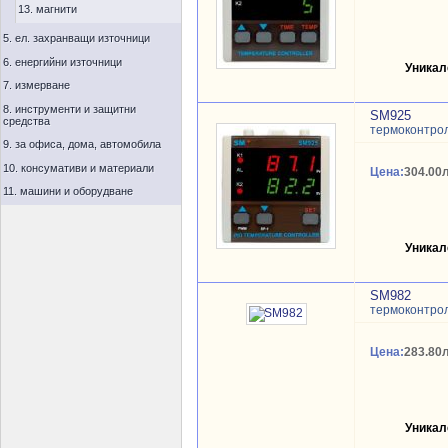
13. магнити
5. ел. захранващи източници
6. енергийни източници
Уникал
7. измерване
8. инструменти и защитни
SM925
средства
термоконтро
9. за офиса, дома, автомобила
10. консумативи и материали
Цена:
304.00л
11. машини и оборудване
Уникал
SM982
термоконтрол
Цена:
283.80л
Уникал