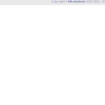
Copy right ©
NN electronic
2010-2011. | 