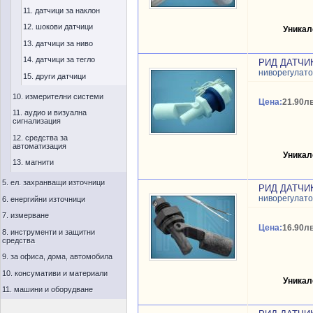
11. датчици за наклон
12. шокови датчици
Уникал
13. датчици за ниво
14. датчици за тегло
РИД ДАТЧИ
ниворегулат
15. други датчици
10. измерителни системи
Цена:
21.90лв
11. аудио и визуална
сигнализация
12. средства за
автоматизация
Уникал
13. магнити
5. ел. захранващи източници
РИД ДАТЧИ
ниворегулат
6. енергийни източници
7. измерване
Цена:
16.90лв
8. инструменти и защитни
средства
9. за офиса, дома, автомобила
10. консумативи и материали
Уникал
11. машини и оборудване