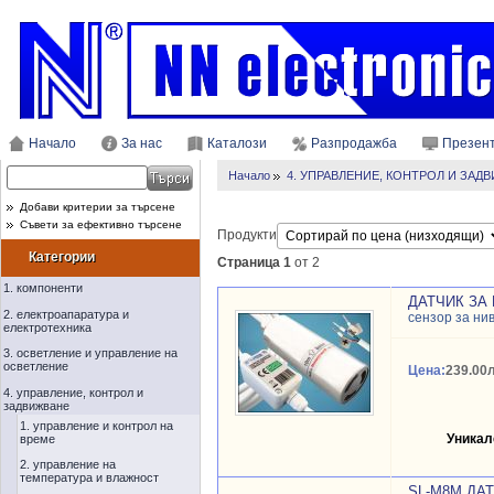
Начало
За нас
Каталози
Разпродажба
Презен
Начало
4. УПРАВЛЕНИЕ, КОНТРОЛ И ЗАД
Добави критерии за търсене
Съвети за ефективно търсене
Продукти
Категории
Страница 1
от 2
1. компоненти
ДАТЧИК ЗА 
2. електроапаратура и
сензор за ни
електротехника
3. осветление и управление на
осветление
Цена:
239.00л
4. управление, контрол и
задвижване
1. управление и контрол на
Уникал
време
2. управление на
температура и влажност
SL-M8M ДА