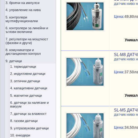
3. броячи на импулси
датчик ниво 
4. управление на нива
Цена:
49.80лв
5. контролери
мултифункционални
6. контролери за линейни и
ъглови величини
7. регулатори на мощтност
Уникал
(фазови и други)
8. комуникатори и
дистанционен контрол
SL-M8 ДАТ
датчик ниво 
9. датчици
1. термодатчици
Цена:
37.50лв
2. индуктивни датчици
3. оптични датчици
4. капацитивни датчици
Уникал
5. магнитни датчици
6. датчици за налягане и
вакуум
SL-M5 ДАТ
7. датчици за влажност
датчик ниво 
8. газови датчици
Цена:
34.50лв
9. ултразвукови датчици
10. енкодери