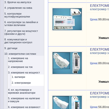
3. броячи на импулси
ЕЛЕКТРОМЕР
4. управление на нива
електромер 
5. контролери
мултифункционални
Цена:
99.80лв
6. контролери за линейни и
ъглови величини
7. регулатори на мощтност
(фазови и други)
Уникал
8. комуникатори и
дистанционен контрол
9. датчици
ЕЛЕКТРОМЕР
електромер з
10. измерителни системи
1. измерване на
напрежение
Цена:
89.00лв
2. измерване на ток
3. измерване на мощност
1. ватмери
Уникал
2. електромери
4. ел. мултимери и
мрежови анализатори
ЕЛЕКТРОМЕР
електромер з
5. измерване на налягане
и вакуум
Цена:
56.80лв
6. измерване на влажност