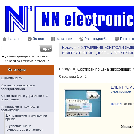
Начало
За нас
Каталози
Разпродажба
Презен
Начало
4. УПРАВЛЕНИЕ, КОНТРОЛ И ЗАД
ИЗМЕРВАНЕ НА МОЩНОСТ
2. ЕЛЕКТРОМ
Добави критерии за търсене
Съвети за ефективно търсене
Продукти
Категории
Страница 1
от 1
1. компоненти
2. електроапаратура и
ЕЛЕКТРОМЕР
електротехника
електромер 
3. осветление и управление на
осветление
Цена:
138.80л
4. управление, контрол и
задвижване
1. управление и контрол на
време
2. управление на
Уникал
температура и влажност