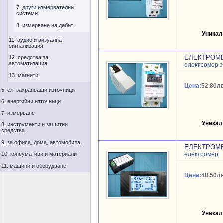
7. други измервателни
системи
8. измерване на дебит
Уникал
11. аудио и визуална
сигнализация
ЕЛЕКТРОМЕР
12. средства за
автоматизация
електромер з
13. магнити
Цена:
52.80лв
5. ел. захранващи източници
6. енергийни източници
7. измерване
Уникал
8. инструменти и защитни
средства
9. за офиса, дома, автомобила
ЕЛЕКТРОМЕР
10. консумативи и материали
електромер
11. машини и оборудване
Цена:
48.50лв
Уникал