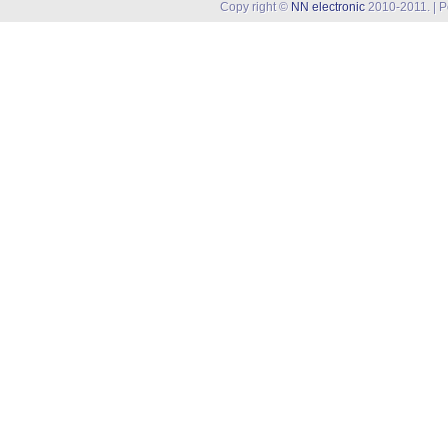
Copy right ©
NN electronic
2010-2011. | 