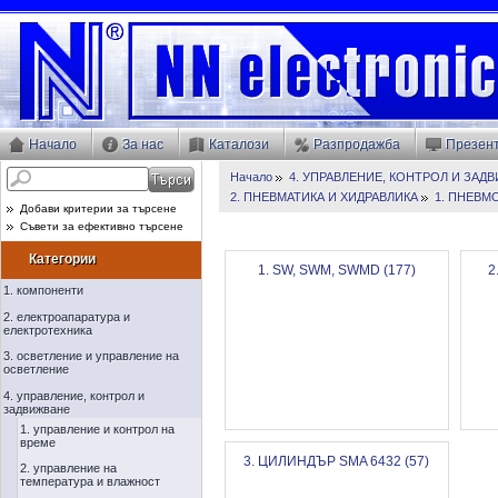
Начало
За нас
Каталози
Разпродажба
Презен
Начало
4. УПРАВЛЕНИЕ, КОНТРОЛ И ЗАД
2. ПНЕВМАТИКА И ХИДРАВЛИКА
1. ПНЕВМ
Добави критерии за търсене
Съвети за ефективно търсене
Категории
1. SW, SWM, SWMD (177)
2
1. компоненти
2. електроапаратура и
електротехника
3. осветление и управление на
осветление
4. управление, контрол и
задвижване
1. управление и контрол на
време
3. ЦИЛИНДЪР SMA 6432 (57)
2. управление на
температура и влажност