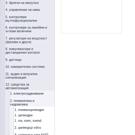
3. броячи на импулси
4. управление на нива
5. контролери
мултифункционални
6. контролери за линейни и
ъглови величини
7. регулатори на мощтност
(фазови и други)
8. комуникатори и
дистанционен контрол
9. датчици
10. измерителни системи
11. аудио и визуална
сигнализация
12. средства за
автоматизация
1. електрозадвижване
2. пневматика и
хидравлика
1. пневмоцилиндри
1. цилиндри
1. sw, swm, swmd
2. цилиндър sdvu
3. цилиндър sma 6432