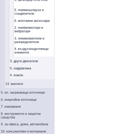
5. пневмошлаухи и
съединители
6. монтажни аксесоари
2. пневмомотори и
вибратори
3. пневмовинтили и
разпределители
4. въздухоподготвящи
елементи
3. други двигатели
5. хидравлика
4. помпи
13. магнити
5. ел. захранващи източници
6. енергийни източници
7. измерване
8. инструменти и защитни
средства
9. за офиса, дома, автомобила
10. консумативи и материали