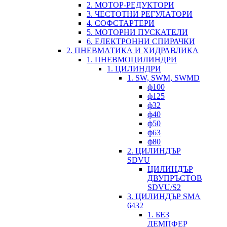
2. МОТОР-РЕДУКТОРИ
3. ЧЕСТОТНИ РЕГУЛАТОРИ
4. СОФСТАРТЕРИ
5. МОТОРНИ ПУСКАТЕЛИ
6. ЕЛЕКТРОННИ СПИРАЧКИ
2. ПНЕВМАТИКА И ХИДРАВЛИКА
1. ПНЕВМОЦИЛИНДРИ
1. ЦИЛИНДРИ
1. SW, SWM, SWMD
ф100
ф125
ф32
ф40
ф50
ф63
ф80
2. ЦИЛИНДЪР
SDVU
ЦИЛИНДЪР
ДВУПРЪСТОВ
SDVU/S2
3. ЦИЛИНДЪР SMA
6432
1. БЕЗ
ДЕМПФЕР