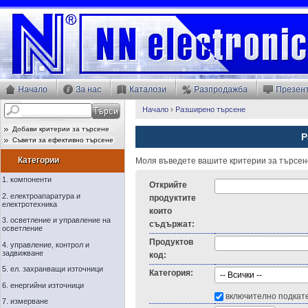
Начало
За нас
Каталози
Разпродажба
Презен
Начало
›
Разширено търсене
Добави критерии за търсене
Р
Съвети за ефективно търсене
Категории
Моля въведете вашите критерии за търсен
1. компоненти
Открийте
2. електроапаратура и
продуктите
електротехника
които
3. осветление и управление на
съдържат:
осветление
Продуктов
4. управление, контрол и
задвижване
код:
5. ел. захранващи източници
Категория:
6. енергийни източници
включително подкат
7. измерване