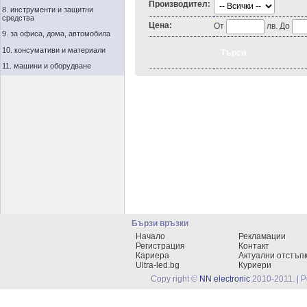
Производител:
8. инструменти и защитни
средства
Цена:
От
лв. До
9. за офиса, дома, автомобила
10. консумативи и материали
11. машини и оборудване
Бързи връзки
Начало
Рекламации
Регистрация
Контакт
Кариера
Актуални отстъп
Ultra-led.bg
Куриери
Copy right ©
NN electronic
2010-2011. | 