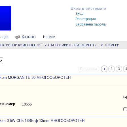
Вхов в системата
Вход
Регистрация
Забравена парола
тации
Контакти
Новини
ЕЛЕКТРОННИ КОМПОНЕНТИ
2. СЪПРОТИВИТЕЛНИ ЕЛЕМЕНТИ
2. ТРИМЕРИ
Предишна
1
2
3
0kom MORGANITE-80 МНОГООБОРОТЕН
Б
ен номер
13555
0om 0,5W CП5-16BБ ф 13mm МНОГООБОРОТЕН