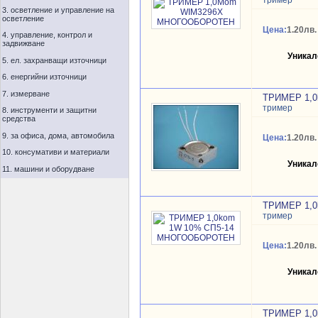
тример
3. осветление и управление на
осветление
Цена:
1.20лв.
4. управление, контрол и
задвижване
Уникал
5. ел. захранващи източници
6. енергийни източници
7. измерване
ТРИМЕР 1,
тример
8. инструменти и защитни
средства
9. за офиса, дома, автомобила
Цена:
1.20лв.
10. консумативи и материали
Уникал
11. машини и оборудване
ТРИМЕР 1,
тример
Цена:
1.20лв.
Уникал
ТРИМЕР 1,