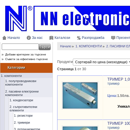
Начало
За нас
Каталози
Разпродажба
Презен
Начало
1. КОМПОНЕНТИ
2. ПАСИВНИ 
Добави критерии за търсене
Съвети за ефективно търсене
Продукти
Категории
Страница 1
от 30
1. компоненти
ТРИМЕР 1,
1. полупроводникови
тример
компоненти
2. пасивни електронни
компоненти
Цена:
1.50лв.
1. кондензатори
Уникал
2. съпротивителни
елементи
1. резистори
2. тримери
ТРИМЕР 10
тример
3. потенциометри