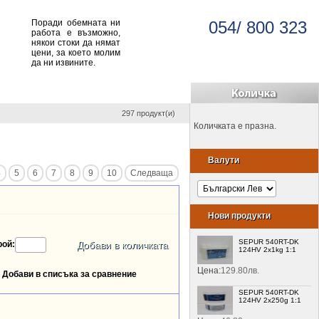
Поради обемната ни
054/ 800 323
работа е възможно,
някои стоки да нямат
цени, за което молим
да ни извините.
297 продукт(и)
Количката е празна.
Валути
4
5
6
7
8
9
10
Следваща
Нови продукти
SEPUR 540RT-DK
рой:
124HV 2x1kg 1:1
Цена:
129.80лв.
Добави в списъка за сравнение
SEPUR 540RT-DK
124HV 2x250g 1:1