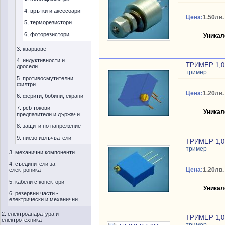
4. врътки и аксесоари
Цена:
1.50лв.
5. терморезистори
6. фоторезистори
Уникал
3. кварцове
4. индуктивности и
ТРИМЕР 1,
дросели
тример
5. противосмутителни
филтри
Цена:
1.20лв.
6. ферити, бобини, екрани
7. pcb токови
Уникал
предпазители и държачи
8. защити по напрежение
9. пиезо излъчватели
ТРИМЕР 1,
тример
3. механични компоненти
4. съединители за
Цена:
1.20лв.
електроника
5. кабели с конектори
Уникал
6. резервни части -
електрически и механични
2. електроапаратура и
ТРИМЕР 1,
електротехника