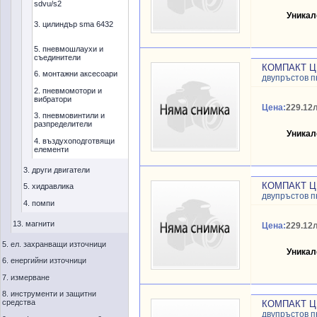
sdvu/s2
Уникал
3. цилиндър sma 6432
5. пневмошлаухи и
съединители
КОМПАКТ Ц
6. монтажни аксесоари
двупръстов 
2. пневмомотори и
вибратори
Цена:
229.12л
3. пневмовинтили и
разпределители
Уникал
4. въздухоподготвящи
елементи
3. други двигатели
КОМПАКТ Ц
5. хидравлика
двупръстов 
4. помпи
13. магнити
Цена:
229.12л
5. ел. захранващи източници
Уникал
6. енергийни източници
7. измерване
8. инструменти и защитни
средства
КОМПАКТ Ц
двупръстов 