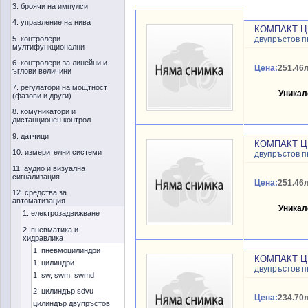
3. броячи на импулси
4. управление на нива
КОМПАКТ Ц
5. контролери
двупръстов 
мултифункционални
6. контролери за линейни и
Цена:
251.46л
ъглови величини
7. регулатори на мощтност
Уникал
(фазови и други)
8. комуникатори и
дистанционен контрол
9. датчици
КОМПАКТ Ц
10. измерителни системи
двупръстов 
11. аудио и визуална
сигнализация
Цена:
251.46л
12. средства за
автоматизация
Уникал
1. електрозадвижване
2. пневматика и
хидравлика
1. пневмоцилиндри
КОМПАКТ Ц
1. цилиндри
двупръстов 
1. sw, swm, swmd
2. цилиндър sdvu
Цена:
234.70л
цилиндър двупръстов