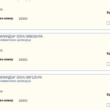
в.
Б
ен номер
20664
ИЛИНДЪР SDVU 80M150-PA
пневматичен цилиндър
в.
Б
ен номер
20683
ИЛИНДЪР SDVU 80F125-PA
пневматичен цилиндър
в.
Б
ен номер
20663