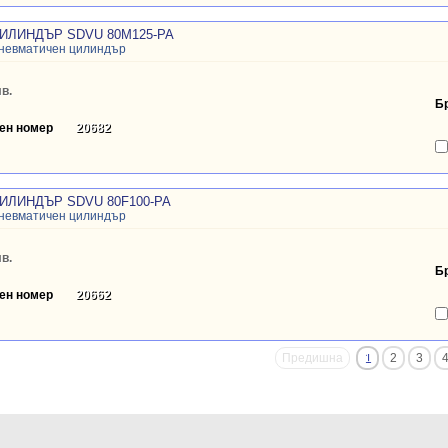
ИЛИНДЪР SDVU 80M125-PA
пневматичен цилиндър
в.
Б
ен номер
20682
ИЛИНДЪР SDVU 80F100-PA
пневматичен цилиндър
в.
Б
ен номер
20662
Предишна
1
2
3