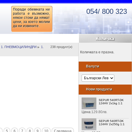
Поради обемната ни
054/ 800 323
работа е възможно,
някои стоки да нямат
цени, за което молим
да ни извините.
1. ПНЕВМОЦИЛИНДРИ
1.
238 продукт(и)
Количката е празна.
Валути
Нови продукти
SEPUR 540RT-DK
124HV 2x1kg 1:1
Цена:
129.80лв.
SEPUR 540RT-DK
124HV 2x250g 1:1
4
5
6
7
8
9
10
Следваща