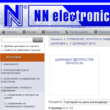
Начало
За нас
Каталози
Разпродажба
Презен
Начало
4. УПРАВЛЕНИЕ, КОНТРОЛ И ЗАД
ЦИЛИНДРИ
2. ЦИЛИНДЪР SDVU
Добави критерии за търсене
Съвети за ефективно търсене
Категории
ЦИЛИНДЪР ДВУПРЪСТОВ
SDVU/S2 (8)
1. компоненти
2. електроапаратура и
електротехника
3. осветление и управление на
осветление
4. управление, контрол и
задвижване
1. управление и контрол на
време
Продукти
2. управление на
температура и влажност
Страница 1
от 24