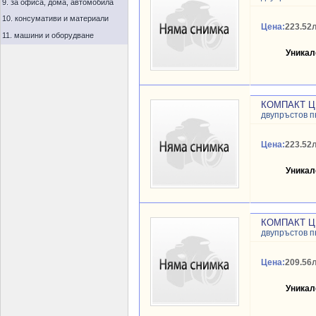
9. за офиса, дома, автомобила
10. консумативи и материали
Цена:
223.52л
11. машини и оборудване
Уникал
КОМПАКТ Ц
двупръстов 
Цена:
223.52л
Уникал
КОМПАКТ Ц
двупръстов 
Цена:
209.56л
Уникал