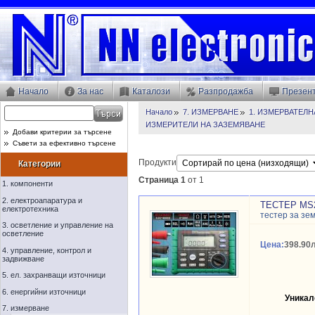
Начало
За нас
Каталози
Разпродажба
Презен
Начало
7. ИЗМЕРВАНЕ
1. ИЗМЕРВАТЕЛН
ИЗМЕРИТЕЛИ НА ЗАЗЕМЯВАНЕ
Добави критерии за търсене
Съвети за ефективно търсене
Продукти
Категории
Страница 1
от 1
1. компоненти
2. електроапаратура и
ТЕСТЕР MS
електротехника
тестер за зе
3. осветление и управление на
осветление
Цена:
398.90л
4. управление, контрол и
задвижване
5. ел. захранващи източници
6. енергийни източници
Уникал
7. измерване