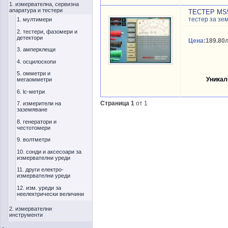
1. измервателна, сервизна
апаратура и тестери
ТЕСТЕР MS
тестер за зе
1. мултимери
2. тестери, фазомери и
детектори
Цена:
189.80л
3. амперклещи
4. осцилоскопи
5. омметри и
Уникал
мегаомметри
6. lc-метри
Страница 1
от 1
7. измерители на
заземяване
8. генератори и
честотомери
9. волтметри
10. сонди и аксесоари за
измервателни уреди
11. други електро-
измервателни уреди
12. изм. уреди за
неелектрически величини
2. измервателни
инструменти