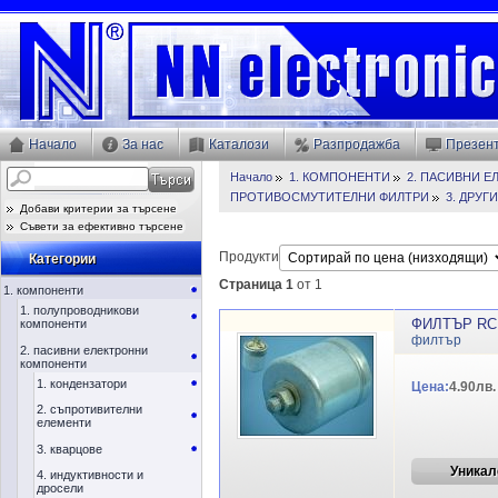
Начало
За нас
Каталози
Разпродажба
Презен
Начало
1. КОМПОНЕНТИ
2. ПАСИВНИ 
ПРОТИВОСМУТИТЕЛНИ ФИЛТРИ
3. ДРУГ
Добави критерии за търсене
Съвети за ефективно търсене
Продукти
Категории
Страница 1
от 1
1. компоненти
1. полупроводникови
ФИЛТЪР RC 
компоненти
филтър
2. пасивни електронни
компоненти
1. кондензатори
Цена:
4.90лв.
2. съпротивителни
елементи
3. кварцове
Уникал
4. индуктивности и
дросели