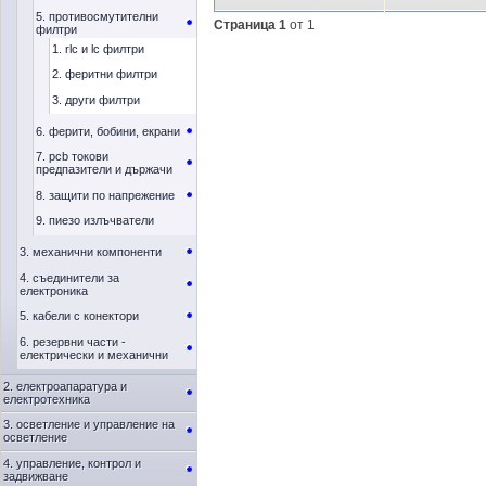
5. противосмутителни
Страница 1
от 1
филтри
1. rlc и lc филтри
2. феритни филтри
3. други филтри
6. ферити, бобини, екрани
7. pcb токови
предпазители и държачи
8. защити по напрежение
9. пиезо излъчватели
3. механични компоненти
4. съединители за
електроника
5. кабели с конектори
6. резервни части -
електрически и механични
2. електроапаратура и
електротехника
3. осветление и управление на
осветление
4. управление, контрол и
задвижване