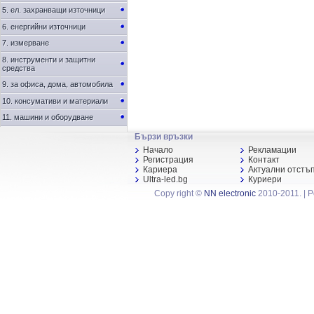
5. ел. захранващи източници
6. енергийни източници
7. измерване
8. инструменти и защитни
средства
9. за офиса, дома, автомобила
10. консумативи и материали
11. машини и оборудване
Бързи връзки
Начало
Рекламации
Регистрация
Контакт
Кариера
Актуални отстъ
Ultra-led.bg
Куриери
Copy right ©
NN electronic
2010-2011. | 