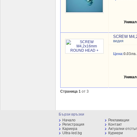
Уникал
SCREW M4,
видия
Цена:
0.03лв.
Уникал
Страница 1
от 3
Бързи връзки
Начало
Рекламации
Регистрация
Контакт
Кариера
Актуални отстъ
Ultra-led.bg
Куриери