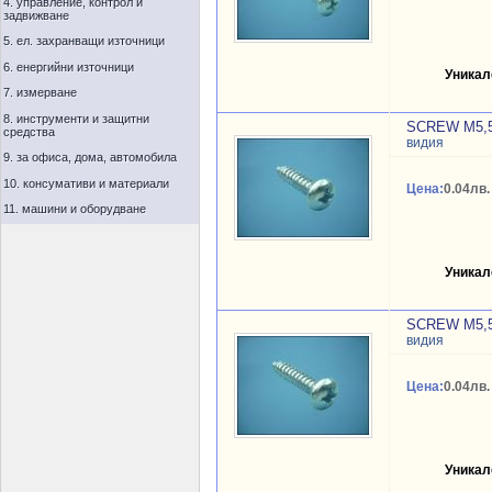
4. управление, контрол и
задвижване
5. ел. захранващи източници
6. енергийни източници
Уникал
7. измерване
8. инструменти и защитни
SCREW M5,
средства
видия
9. за офиса, дома, автомобила
10. консумативи и материали
Цена:
0.04лв.
11. машини и оборудване
Уникал
SCREW M5,
видия
Цена:
0.04лв.
Уникал