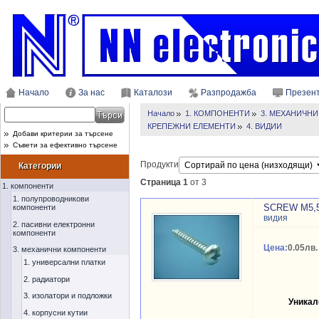
Начало
За нас
Каталози
Разпродажба
Презен
Начало
1. КОМПОНЕНТИ
3. МЕХАНИЧН
КРЕПЕЖНИ ЕЛЕМЕНТИ
4. ВИДИИ
Добави критерии за търсене
Съвети за ефективно търсене
Продукти
Категории
Страница 1
от 3
1. компоненти
1. полупроводникови
SCREW M5,
компоненти
видия
2. пасивни електронни
компоненти
Цена:
0.05лв.
3. механични компоненти
1. универсални платки
2. радиатори
3. изолатори и подложки
Уникал
4. корпусни кутии