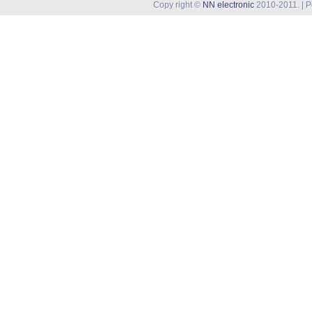
Copy right ©
NN electronic
2010-2011. | 