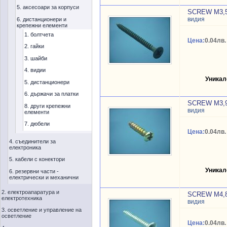
5. аксесоари за корпуси
SCREW M3,
видия
6. дистанционери и
крепежни елементи
1. болтчета
Цена:
0.04лв.
2. гайки
3. шайби
4. видии
Уникал
5. дистанционери
6. държачи за платки
SCREW M3,
8. други крепежни
видия
елементи
7. дюбели
Цена:
0.04лв.
4. съединители за
електроника
5. кабели с конектори
Уникал
6. резервни части -
електрически и механични
2. електроапаратура и
SCREW M4,
електротехника
видия
3. осветление и управление на
осветление
Цена:
0.04лв.