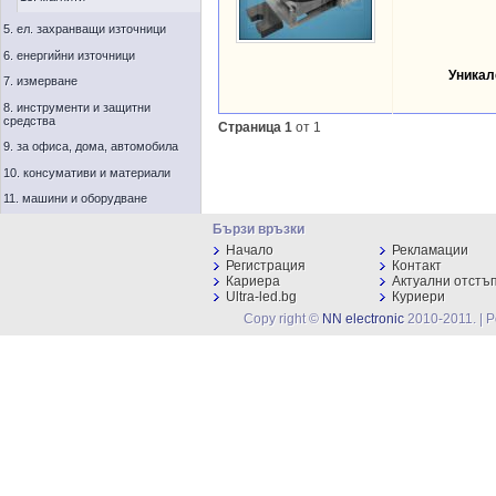
5. ел. захранващи източници
6. енергийни източници
Уникал
7. измерване
8. инструменти и защитни
средства
Страница 1
от 1
9. за офиса, дома, автомобила
10. консумативи и материали
11. машини и оборудване
Бързи връзки
Начало
Рекламации
Регистрация
Контакт
Кариера
Актуални отстъ
Ultra-led.bg
Куриери
Copy right ©
NN electronic
2010-2011. | 