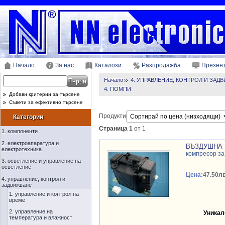
Начало
За нас
Каталози
Разпродажба
Презен
Начало
4. УПРАВЛЕНИЕ, КОНТРОЛ И ЗАД
4. ПОМПИ
Добави критерии за търсене
Съвети за ефективно търсене
Продукти
Категории
Страница 1
от 1
1. компоненти
2. електроапаратура и
ВЪЗДУШНА 
електротехника
компресор за
3. осветление и управление на
осветление
Цена:
47.50лв
4. управление, контрол и
задвижване
1. управление и контрол на
време
2. управление на
Уникал
температура и влажност