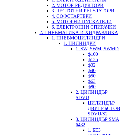
2. МОТОР-РЕДУКТОРИ
3. ЧЕСТОТНИ РЕГУЛАТОРИ
4. СОФСТАРТЕРИ
5. МОТОРНИ ПУСКАТЕЛИ
6. ЕЛЕКТРОННИ СПИРАЧКИ
2. ПНЕВМАТИКА И ХИДРАВЛИКА
1. ПНЕВМОЦИЛИНДРИ
1. ЦИЛИНДРИ
1. SW, SWM, SWMD
ф100
ф125
ф32
ф40
ф50
ф63
ф80
2. ЦИЛИНДЪР
SDVU
ЦИЛИНДЪР
ДВУПРЪСТОВ
SDVU/S2
3. ЦИЛИНДЪР SMA
6432
1. БЕЗ