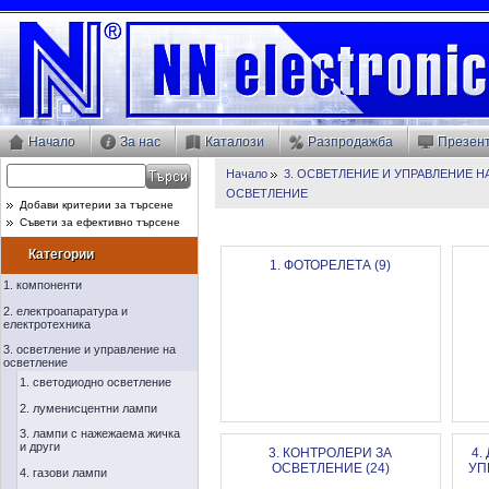
Начало
За нас
Каталози
Разпродажба
Презен
Начало
3. ОСВЕТЛЕНИЕ И УПРАВЛЕНИЕ 
ОСВЕТЛЕНИЕ
Добави критерии за търсене
Съвети за ефективно търсене
Категории
1. ФОТОРЕЛЕТА (9)
1. компоненти
2. електроапаратура и
електротехника
3. осветление и управление на
осветление
1. светодиодно осветление
2. луменисцентни лампи
3. лампи с нажежаема жичка
и други
3. КОНТРОЛЕРИ ЗА
4.
ОСВЕТЛЕНИЕ (24)
УП
4. газови лампи