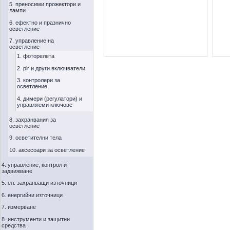
5. преносими прожектори и
лампи
6. ефектно и празнично
осветление
7. управление на
осветление
1. фоторелета
2. pir и други включватели
3. контролери за
осветление
4. димери (регулатори) и
управляеми ключове
8. захранвания за
осветление
9. осветителни тела
10. аксесоари за осветление
4. управление, контрол и
задвижване
5. ел. захранващи източници
6. енергийни източници
7. измерване
8. инструменти и защитни
средства