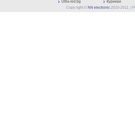
Ultra-led.bg
Куриери
Copy right ©
NN electronic
2010-2011. | 