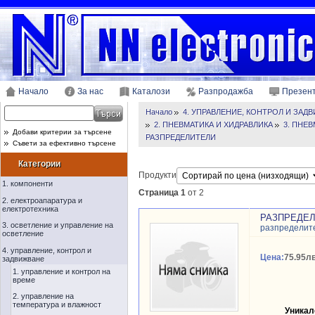
Начало
За нас
Каталози
Разпродажба
Презен
Начало
4. УПРАВЛЕНИЕ, КОНТРОЛ И ЗАД
2. ПНЕВМАТИКА И ХИДРАВЛИКА
3. ПНЕ
Добави критерии за търсене
РАЗПРЕДЕЛИТЕЛИ
Съвети за ефективно търсене
Категории
Продукти
1. компоненти
Страница 1
от 2
2. електроапаратура и
електротехника
РАЗПРЕДЕЛИТ
3. осветление и управление на
разпределит
осветление
4. управление, контрол и
Цена:
75.95лв
задвижване
1. управление и контрол на
време
2. управление на
температура и влажност
Уникал