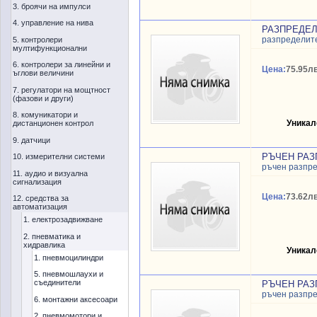
3. броячи на импулси
4. управление на нива
РАЗПРЕДЕЛИТ
разпределит
5. контролери
мултифункционални
6. контролери за линейни и
Цена:
75.95лв
ъглови величини
7. регулатори на мощтност
(фазови и други)
8. комуникатори и
Уникал
дистанционен контрол
9. датчици
РЪЧЕН РАЗП
10. измерителни системи
ръчен разпр
11. аудио и визуална
сигнализация
Цена:
73.62лв
12. средства за
автоматизация
1. електрозадвижване
2. пневматика и
хидравлика
Уникал
1. пневмоцилиндри
5. пневмошлаухи и
съединители
РЪЧЕН РАЗП
ръчен разпр
6. монтажни аксесоари
2. пневмомотори и