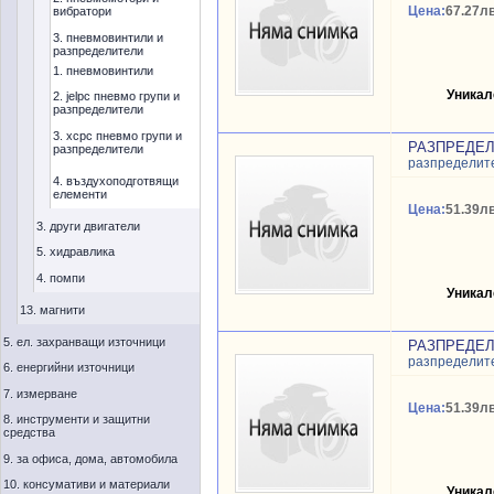
Цена:
67.27лв
вибратори
3. пневмовинтили и
разпределители
1. пневмовинтили
Уникал
2. jelpc пневмо групи и
разпределители
3. xcpc пневмо групи и
РАЗПРЕДЕЛИТ
разпределители
разпределит
4. въздухоподготвящи
елементи
Цена:
51.39лв
3. други двигатели
5. хидравлика
4. помпи
Уникал
13. магнити
5. ел. захранващи източници
РАЗПРЕДЕЛИТ
разпределит
6. енергийни източници
7. измерване
Цена:
51.39лв
8. инструменти и защитни
средства
9. за офиса, дома, автомобила
10. консумативи и материали
Уникал